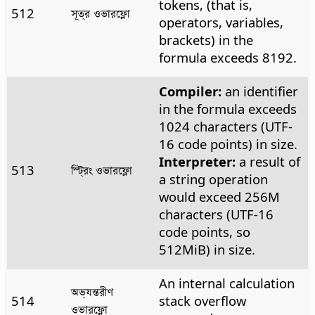
tokens, (that is,
512
সূত্র ওভারফ্লো
operators, variables,
brackets) in the
formula exceeds 8192.
Compiler:
an identifier
in the formula exceeds
1024 characters (UTF-
16 code points) in size.
Interpreter:
a result of
513
স্ট্রিং ওভারফ্লো
a string operation
would exceed 256M
characters (UTF-16
code points, so
512MiB) in size.
An internal calculation
অভ্যন্তরীণ
514
stack overflow
ওভারফ্লো