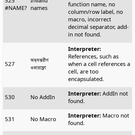
525
Invalid
function name, no
#NAME?
names
column/row label, no
macro, incorrect
decimal separator, add-
in not found.
Interpreter:
References, such as
অভ্যন্তরীণ
527
when a cell references a
ওভারফ্লো
cell, are too
encapsulated.
Interpreter:
AddIn not
530
No AddIn
found.
Interpreter:
Macro not
531
No Macro
found.