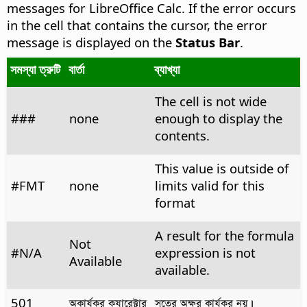
messages for LibreOffice Calc. If the error occurs
in the cell that contains the cursor, the error
message is displayed on the
Status Bar
.
সমস্যা ত্রুটি
বার্তা
ব্যাখ্যা
The cell is not wide
###
none
enough to display the
contents.
This value is outside of
#FMT
none
limits valid for this
format
A result for the formula
Not
#N/A
expression is not
Available
available.
501
অকার্যকর ক্যারেক্টার
সূত্রে অক্ষর কার্যকর নয়।