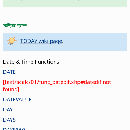
সংশ্লিষ্ট প্রসঙ্গ
TODAY wiki page
.
Date & Time Functions
DATE
[text/scalc/01/func_datedif.xhp#datedif not
found].
DATEVALUE
DAY
DAYS
DAYS360