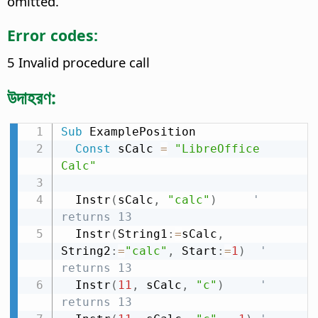
omitted.
Error codes:
5 Invalid procedure call
উদাহরণ:
Sub
 ExamplePosition

Const
 sCalc 
=
"LibreOffice 
Calc"
  Instr
(
sCalc
,
"calc"
)
' 
returns 13
  Instr
(
String1
:
=
sCalc
,
String2
:
=
"calc"
,
 Start
:
=
1
)
' 
returns 13
  Instr
(
11
,
 sCalc
,
"c"
)
' 
returns 13