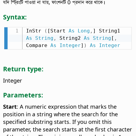
যদি স্ট্রিংটি পাওয়া না যায়, ফাংশনটি 0 প্রদান করে থাকে।
Syntax:
InStr 
(
[Start 
As
Long
,
] String1 
As
String
,
 String2 
As
String
[
,
Compare 
As
Integer
]
)
As
Integer
Return type:
Integer
Parameters:
Start
: A numeric expression that marks the
position in a string where the search for the
specified substring starts. If you omit this
parameter, the search starts at the first character