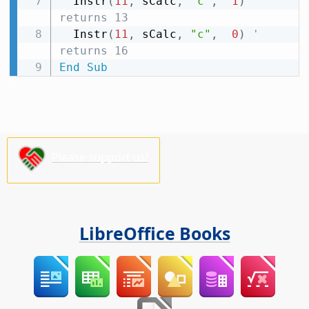
  Instr
(
11
,
 sCalc
,
"c"
,
1
)
' 
returns 13
  Instr
(
11
,
 sCalc
,
"c"
,
0
)
' 
returns 16
End
Sub
Please support us!
LibreOffice Books