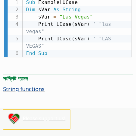
Sub
Dim
 sVar 
As
String
    sVar 
=
"Las Vegas"
    Print LCase
(
sVar
)
' "las 
vegas"
    Print UCase
(
sVar
)
' "LAS 
VEGAS"
End
Sub
সংশ্লিষ্ট প্রসঙ্গ
String functions
Please support us!