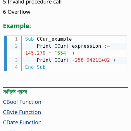
5 Invalid procedure call
6 Overflow
Example:
Sub
 CCur_example

    Print CCur
(
 expression 
:
=
145.279
*
"654"
)
    Print CCur
(
-
258.0421E+02
)
End
Sub
সংশ্লিষ্ট প্রসঙ্গ
CBool Function
CByte Function
CDate Function