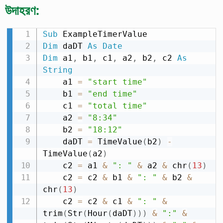
উদাহরণ:
Sub
Dim
 daDT 
As
Date
Dim
 a1
,
 b1
,
 c1
,
 a2
,
 b2
,
 c2 
As
String
    a1 
=
"start time"
    b1 
=
"end time"
    c1 
=
"total time"
    a2 
=
"8:34"
    b2 
=
"18:12"
    daDT 
=
 TimeValue
(
b2
)
-
TimeValue
(
a2
)
    c2 
=
 a1 
&
": "
&
 a2 
&
 chr
(
13
)
    c2 
=
 c2 
&
 b1 
&
": "
&
 b2 
&
chr
(
13
)
    c2 
=
 c2 
&
 c1 
&
": "
&
trim
(
Str
(
Hour
(
daDT
)
)
)
&
":"
&