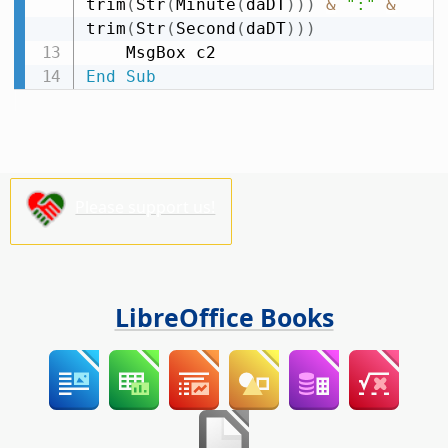
trim
(
Str
(
Minute
(
daDT
)
)
)
&
":"
&
trim
(
Str
(
Second
(
daDT
)
)
)
End
Sub
Please support us!
LibreOffice Books