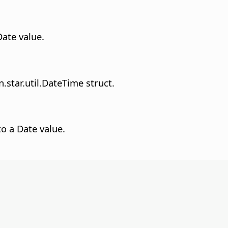
Date value.
.star.util.DateTime struct.
o a Date value.