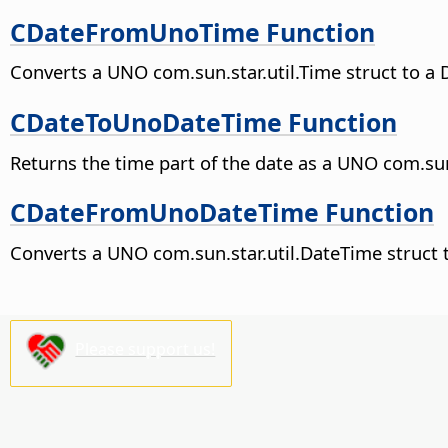
CDateFromUnoTime Function
Converts a UNO com.sun.star.util.Time struct to a 
CDateToUnoDateTime Function
Returns the time part of the date as a UNO com.sun
CDateFromUnoDateTime Function
Converts a UNO com.sun.star.util.DateTime struct t
Please support us!