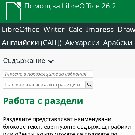
Помощ за LibreOffice 26.2
LibreOffice
Writer
Calc
Impress
Dra
Английски (САЩ)
Амхарски
Арабски
Съдържание
Работа с раздели
Разделите представляват наименувани
блокове текст, евентуално съдържащ графики
или обекти, които можете да ползвате по