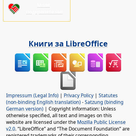
Моля,
подкрепете ни!
Книги за LibreOffice
Impressum (Legal Info)
|
Privacy Policy
|
Statutes
(non-binding English translation)
-
Satzung (binding
German version)
| Copyright information: Unless
otherwise specified, all text and images on this
website are licensed under the
Mozilla Public License
v2.0
. “LibreOffice” and “The Document Foundation” are
registered trademarks of their corresponding