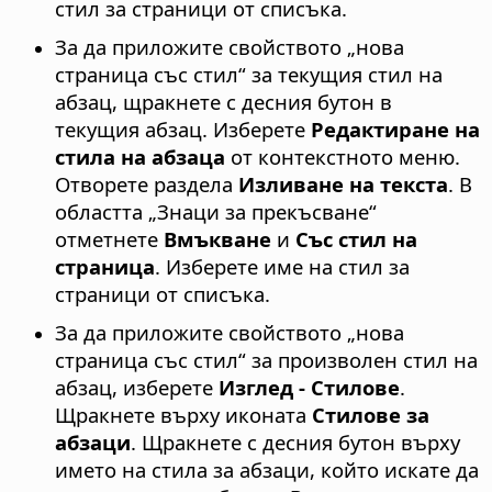
стил за страници от списъка.
За да приложите свойството „нова
страница със стил“ за текущия стил на
абзац, щракнете с десния бутон в
текущия абзац. Изберете
Редактиране на
стила на абзаца
от контекстното меню.
Отворете раздела
Изливане на текста
. В
областта „Знаци за прекъсване“
отметнете
Вмъкване
и
Със стил на
страница
. Изберете име на стил за
страници от списъка.
За да приложите свойството „нова
страница със стил“ за произволен стил на
абзац, изберете
Изглед - Стилове
.
Щракнете върху иконата
Стилове за
абзаци
. Щракнете с десния бутон върху
името на стила за абзаци, който искате да