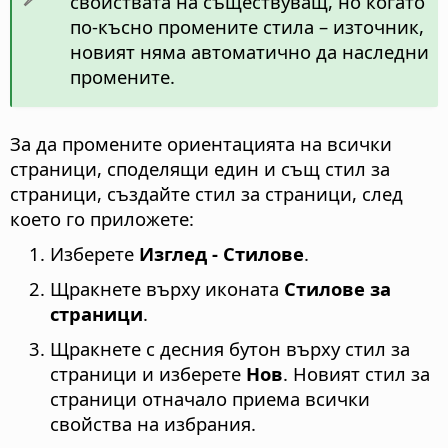
свойствата на съществуващ, но когато
по-късно промените стила – източник,
новият няма автоматично да наследни
промените.
За да промените ориентацията на всички
страници, споделящи един и същ стил за
страници, създайте стил за страници, след
което го приложете:
Изберете
Изглед - Стилове
.
Щракнете върху иконата
Стилове за
страници
.
Щракнете с десния бутон върху стил за
страници и изберете
Нов
. Новият стил за
страници отначало приема всички
свойства на избрания.