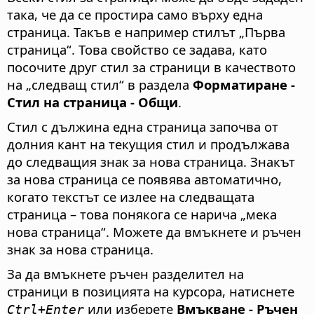
така, че да се простира само върху една
страница. Такъв е например стилът „Първа
страница“. Това свойство се задава, като
посочите друг стил за страници в качеството
на „следващ стил“ в раздела
Форматиране -
Стил на страница - Общи
.
Стил с дължина една страница започва от
долния кант на текущия стил и продължава
до следващия знак за нова страница. Знакът
за нова страница се появява автоматично,
когато текстът се излее на следващата
страница – това понякога се нарича „мека
нова страница“. Можете да вмъкнете и ръчен
знак за нова страница.
За да вмъкнете ръчен разделител на
страници в позицията на курсора, натиснете
или изберете
Вмъкване - Ръчен
Ctrl
+Enter