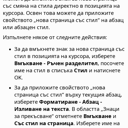
със смяна на стила директно в позицията на
курсора. Освен това можете да приложите
свойството „нова страница със стил“ на абзац
или абзацен стил.
Изпълнете някое от следните действия:
За да вмъкнете знак за нова страница със
стил в позицията на курсора, изберете
Вмъкване - Ръчен разделител
, посочете
име на стил в списъка
Стил
и натиснете
OK.
За да приложите свойството „нова
страница със стил“ върху текущия абзац,
изберете
Форматиране - Абзац -
Изливане на текста
. В областта „Знаци
за прекъсване“ отметнете
Вмъкване
и
Със стил на страница
. Изберете име на