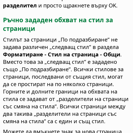
разделител
и просто щракнете върху OK.
Ръчно зададен обхват на стил за
страници
Стилът за страници „По подразбиране“ не
задава различен „следващ стил“ в раздела
Форматиране - Стил на страница - Общи
.
Вместо това за „следващ стил“ е зададено
също „По подразбиране“. Всички стилове за
страници, последвани от същия стил, могат
да се простират на по няколко страници.
Горните и долните граници на обхвата на
стила се задават от „разделители на страници
със смяна на стила“. Всички страници между
два такива „разделители на страници със
смяна на стила“ са с един и същ стил.
Можете да вмъкнете знак за нова страница