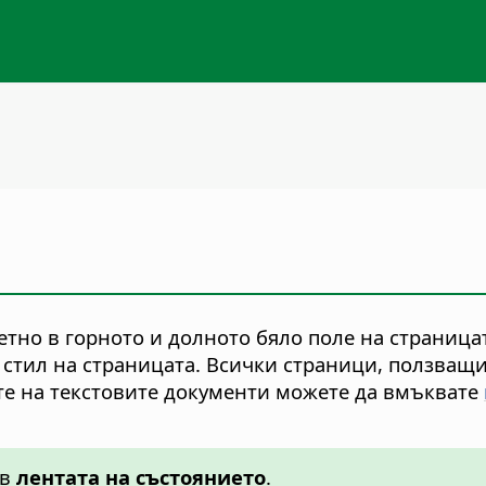
тно в горното и долното бяло поле на страницат
 стил на страницата. Всички страници, ползващ
те на текстовите документи можете да вмъквате
 в
лентата на състоянието
.