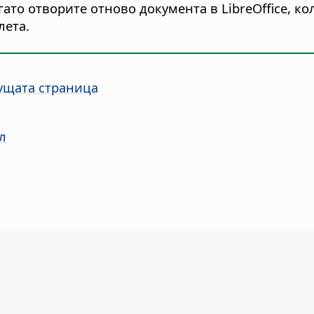
о отворите отново документа в LibreOffice, ко
лета.
кущата страница
л