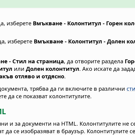
ца, изберете
Вмъкване - Колонтитул - Горен ко
ца, изберете
Вмъкване - Колонтитул - Долен ко
е - Стил на страница
, да отворите раздела
Гор
итул
или
Долен колонтитул
. Ако искате да зад
акъв отляво и отдясно
.
документа, трябва да ги включите в различни
ст
те да се показват колонтитулите.
ML
пни и за документи на HTML. Колонтитулите не с
ат да се изобразяват в браузър. Колонтитулите с