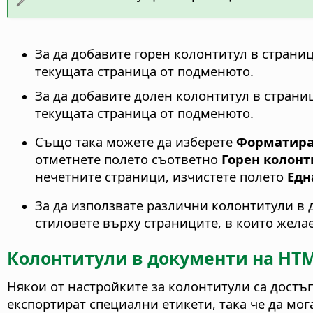
За да добавите горен колонтитул в страни
текущата страница от подменюто.
За да добавите долен колонтитул в страни
текущата страница от подменюто.
Също така можете да изберете
Форматиран
отметнете полето съответно
Горен колонт
нечетните страници, изчистете полето
Едн
За да използвате различни колонтитули в 
стиловете върху страниците, в които желае
Колонтитули в документи на HT
Някои от настройките за колонтитули са достъ
експортират специални етикети, така че да мог