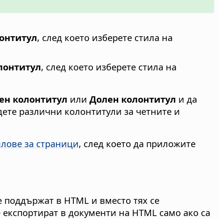
лонтитул
, след което изберете стила на
лонтитул
, след което изберете стила на
ен колонтитул
или
Долен колонтитул
и да
адете различни колонтитули за четните и
илове за страници
, след което да приложите
е поддържат в HTML и вместо тях се
е експортират в документи на HTML само ако са