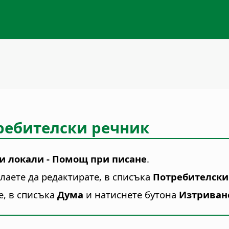
ребителски речник
 и локали - Помощ при писане
.
лаете да редактирате, в списъка
Потребителски
е, в списъка
Дума
и натиснете бутона
Изтриван