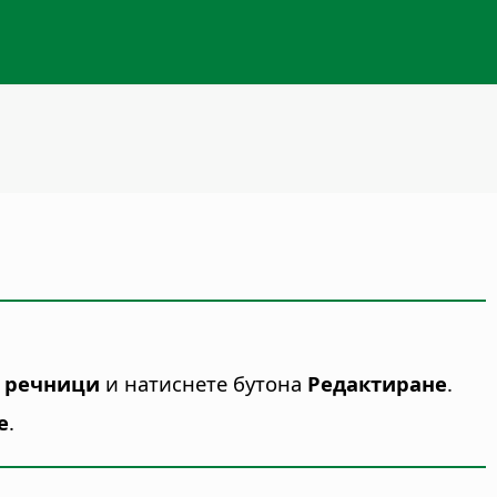
 речници
и натиснете бутона
Редактиране
.
е
.