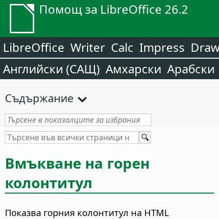
Помощ за LibreOffice 26.2
LibreOffice
Writer
Calc
Impress
Dra
Английски (САЩ)
Амхарски
Арабски
Съдържание
Вмъкване на горен
колонтитул
Показва горния колонтитул на HTML