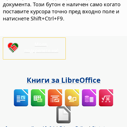
документа.
Този бутон е наличен само когато
поставите курсора точно пред входно поле и
натиснете Shift+Ctrl+F9.
Моля,
подкрепете ни!
Книги за LibreOffice