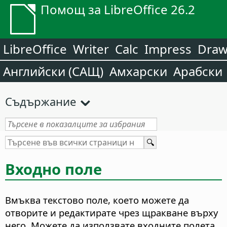
Помощ за LibreOffice 26.2
LibreOffice
Writer
Calc
Impress
Dra
Английски (САЩ)
Амхарски
Арабски
Съдържание
Входно поле
Вмъква текстово поле, което можете да
отворите и редактирате чрез щракване върху
него.
Можете да използвате входните полета