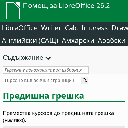
Помощ за LibreOffice 26.2
LibreOffice
Writer
Calc
Impress
Dra
Английски (САЩ)
Амхарски
Арабски
Съдържание
Предишна грешка
Премества курсора до предишната грешка
(наляво).