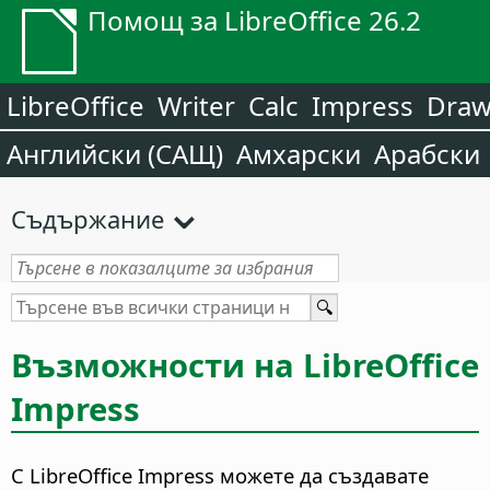
Помощ за LibreOffice 26.2
LibreOffice
Writer
Calc
Impress
Dra
Английски (САЩ)
Амхарски
Арабски
Съдържание
Възможности на LibreOffice
Impress
С LibreOffice Impress можете да създавате