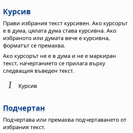
Курсив
Прави избрания текст курсивен. Ако курсорът
е в дума, цялата дума става курсивна. Ако
избраното или думата вече е курсивна,
форматът се премахва.
Ако курсорът не е в дума и не е маркиран
текст, начертанието се прилага върху
следващия въведен текст.
Курсив
Подчертан
Подчертава или премахва подчертаването от
избрания текст.