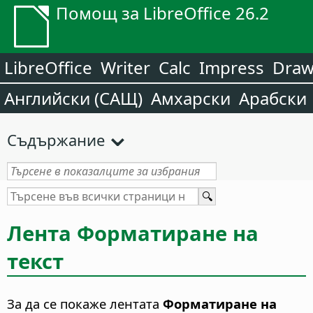
Помощ за LibreOffice 26.2
LibreOffice
Writer
Calc
Impress
Dra
Английски (САЩ)
Амхарски
Арабски
Съдържание
Лента Форматиране на
текст
За да се покаже лентата
Форматиране на