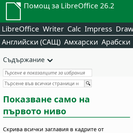
Помощ за LibreOffice 26.2
LibreOffice
Writer
Calc
Impress
Dra
Английски (САЩ)
Амхарски
Арабски
Съдържание
Показване само на
първото ниво
Скрива всички заглавия в кадрите от