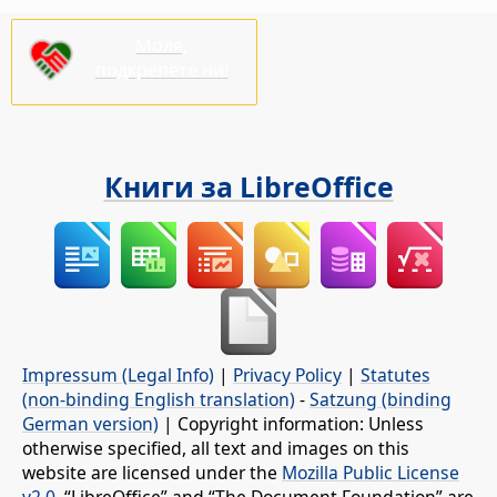
Моля,
подкрепете ни!
Книги за LibreOffice
Impressum (Legal Info)
|
Privacy Policy
|
Statutes
(non-binding English translation)
-
Satzung (binding
German version)
| Copyright information: Unless
otherwise specified, all text and images on this
website are licensed under the
Mozilla Public License
v2.0
. “LibreOffice” and “The Document Foundation” are