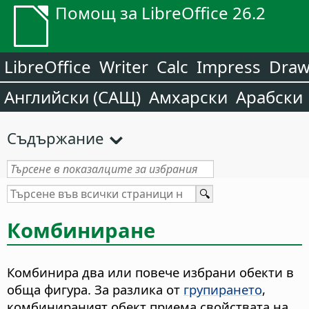
Помощ за LibreOffice 26.2
LibreOffice
Writer
Calc
Impress
Dra
Английски (САЩ)
Амхарски
Арабски
Съдържание
Комбиниране
Комбинира два или повече избрани обекти в
обща фигура.
За разлика от
групирането
,
комбинираният обект приема свойствата на