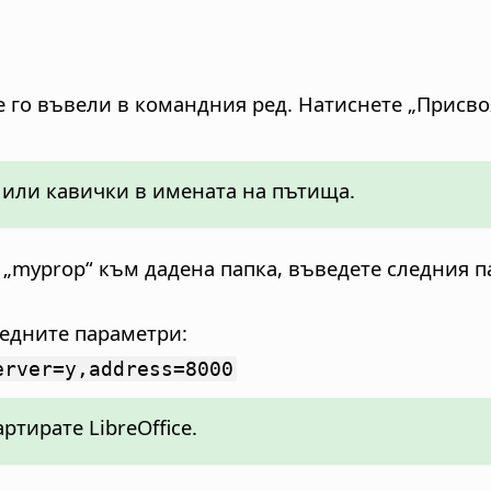
те го въвели в командния ред. Натиснете „Присво
 или кавички в имената на пътища.
 „myprop“ към дадена папка, въведете следния 
ледните параметри:
erver=y,address=8000
ртирате LibreOffice.