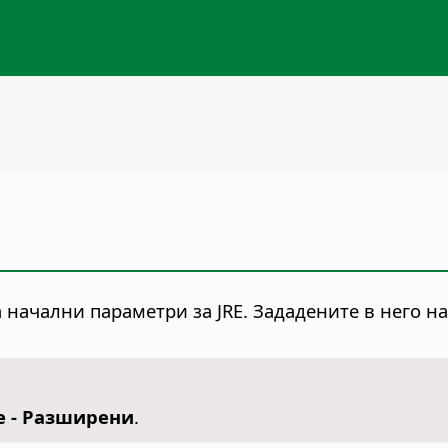
 начални параметри за JRE. Зададените в него н
ce - Разширени
.