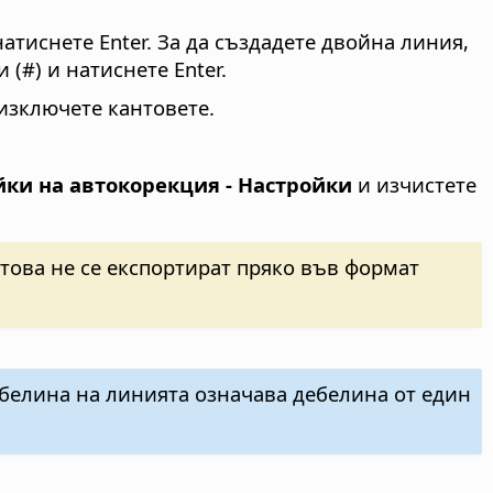
натиснете Enter. За да създадете двойна линия,
 (#) и натиснете Enter.
изключете кантовете.
йки на автокорекция - Настройки
и изчистете
атова не се експортират пряко във формат
белина на линията означава дебелина от един