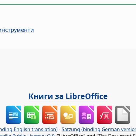
 инструменти
Книги за LibreOffice
nding English translation)
-
Satzung (binding German versio
ozilla Public License v2.0
. “LibreOffice” and “The Document F