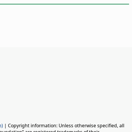
n)
| Copyright information: Unless otherwise specified, all
oundation” are registered trademarks of their