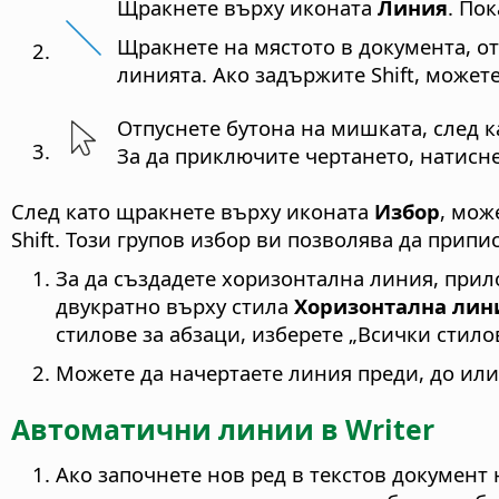
Щракнете върху иконата
Линия
. По
Щракнете на мястото в документа, о
линията. Ако задържите Shift, может
Отпуснете бутона на мишката, след 
За да приключите чертането, натисн
След като щракнете върху иконата
Избор
, мож
Shift. Този групов избор ви позволява да припи
За да създадете хоризонтална линия, прил
двукратно върху стила
Хоризонтална лин
стилове за абзаци, изберете „Всички стило
Можете да начертаете линия преди, до или 
Автоматични линии в Writer
Ако започнете нов ред в текстов документ 