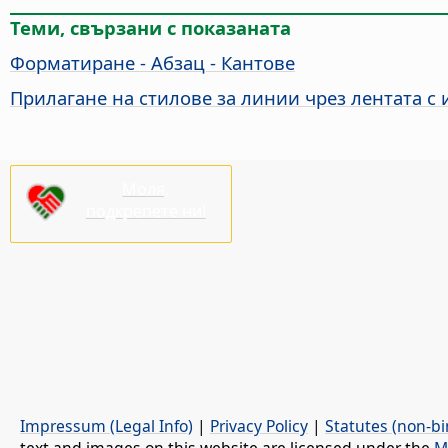
Теми, свързани с показаната
Форматиране - Абзац - Кантове
Прилагане на стилове за линии чрез лентата с
Моля,
подкрепете ни!
Impressum (Legal Info)
|
Privacy Policy
|
Statutes (non-bi
text and images on this website are licensed under the
M