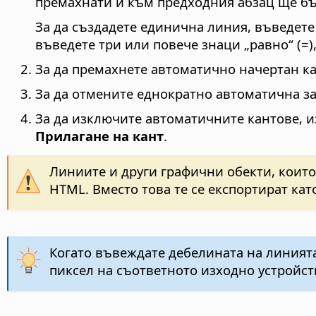
премахнати и към предходния абзац ще бъ
За да създадете единична линия, въведете т
въведете три или повече знаци „равно“ (=),
За да премахнете автоматично начертан ка
За да отмените еднократно автоматична за
За да изключите автоматичните кантове, 
Прилагане на кант
.
Линиите и други графични обекти, които
HTML. Вместо това те се експортират кат
Когато въвеждате дебелината на линията
пиксел на съответното изходно устройст