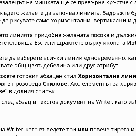
казалецът на мишката ще се превърна кръстче с 
ткъдето желаете да започва линията. Задръжте б
е да рисувате само хоризонтални, вертикални и
като линията придобие желаната посока и дължин
ете клавиша Esc или щракнете върху иконата
Из
ете да изберете всички линии едновременно, ка
свате общ цвят, дебелина или друг атрибут.
ожете готовия абзацен стил
Хоризонтална лин
ия
в прозореца
Стилове
. Ако елементът за хори
ве“ в долния списък.
след абзац в текстов документ на Writer, като и
на Writer, като въведете три или повече тирета 