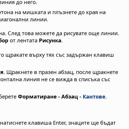
линия до него.
утона на мишката и плъзнете до края на
 диагонални линии.
а. След това можете да рисувате още линии.
бор
от лентата
Рисунка
.
то щракате върху тях със задържан клавиш
ия
. Щракнете в празен абзац, после щракнете
зонтална линия не се вижда в списъка със
зберете
Форматиране - Абзац -
Кантове
.
и натиснете клавиша Enter, знаците ще бъдат