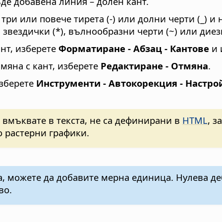
де добавена линия – долен кант.
ри или повече тирета (-) или долни черти (_) и 
 звездички (*), вълнообразни черти (~) или диези
нт, изберете
Форматиране - Абзац - Кантове
и 
мяна с кант, изберете
Редактиране - Отмяна
.
изберете
Инструменти - Автокорекция - Настро
 вмъквате в текста, не са дефинирани в
HTML
, з
о растерни графики.
, можете да добавите мерна единица. Нулева де
во.