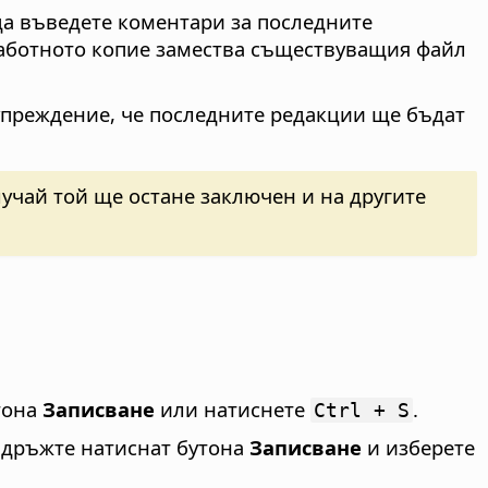
 да въведете коментари за последните
 Работното копие замества съществуващия файл
упреждение, че последните редакции ще бъдат
лучай той ще остане заключен и на другите
тона
Записване
или натиснете
.
Ctrl + S
дръжте натиснат бутона
Записване
и изберете