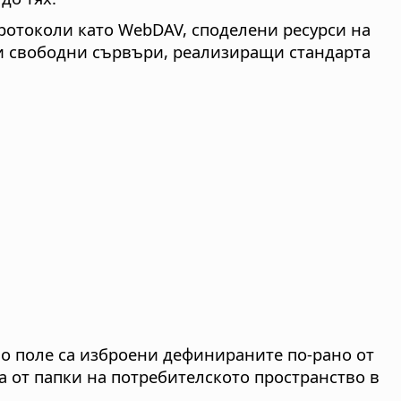
ротоколи като WebDAV, споделени ресурси на
и и свободни сървъри, реализиращи стандарта
но поле са изброени дефинираните по-рано от
та от папки на потребителското пространство в