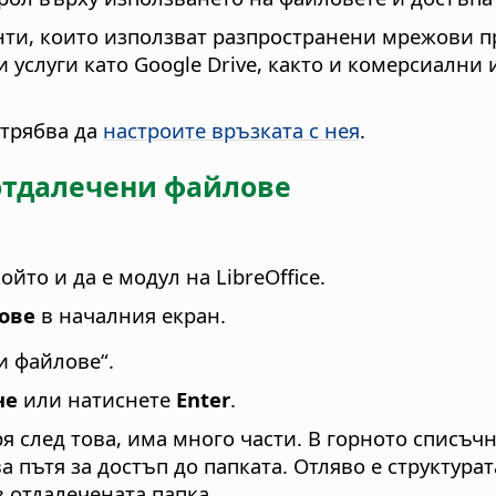
нти, които използват разпространени мрежови п
 услуги като Google Drive, както и комерсиалн
 трябва да
настроите връзката с нея
.
 отдалечени файлове
ойто и да е модул на LibreOffice.
ове
в началния екран.
и файлове“.
не
или натиснете
Enter
.
я след това, има много части. В горното списъч
а пътя за достъп до папката. Отляво е структура
 отдалечената папка.