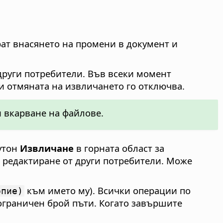
ират внасянето на промени в документ и
други потребители. Във всеки момент
и отмяната на извличането го отключва.
и вкарване на файлове.
бутон
Извличане
в горната област за
и редактиране от други потребители. Може
към името му). Всички операции по
опие)
еограничен брой пъти. Когато завършите