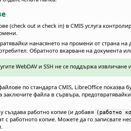
ве
е (check out и check in) в CMIS услуга контрол
омени.
ратявайки нанасянето на промени от страна на 
отребител. Обратното вкарване на документа ил
лугите WebDAV и SSH не се поддържа извличане 
файлове по стандарта CMIS, LibreOffice показва 
 да заключите файла в сървъра, предотвратявайк
 му създава работно копие (и добавя
(работно к
т с работното копие. Можете да го записвате н
.