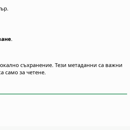
ър.
ване
.
локално съхранение. Тези метаданни са важни
а само за четене.