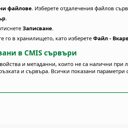
ни файлове
. Изберете отдалечения файлов сърв
ър
.
атиснете
Записване
.
те го в хранилището, като изберете
Файл - Вкар
вани в CMIS сървъри
войства и метаданни, които не са налични при 
ръзката и сървъра. Всички показани параметри с