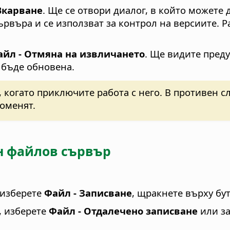
Вкарване
. Ще се отвори диалог, в който можете
сървъра и се използват за контрол на версиите.
айл - Отмяна на извличането
. Ще видите пред
 бъде обновена.
 когато приключите работа с него. В противен с
оменят.
н файлов сървър
 изберете
Файл - Записване
, щракнете върху бу
, изберете
Файл - Отдалечено записване
или за