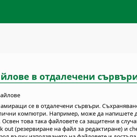
айлове в отдалечени сървър
файлове
, намиращи се в отдалечени сървъри. Съхранява
злични компютри. Например, може да напишете до
. Освен това така файловете са защитени в слу
out (резервиране на файл за редактиране) и che
рол върху използването на файловете и достъпа 