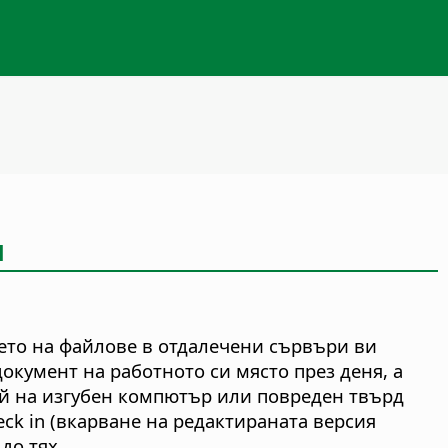
и
нето на файлове в отдалечени сървъри ви
кумент на работното си място през деня, а
чай на изгубен компютър или повреден твърд
ck in (вкарване на редактираната версия
до тях.