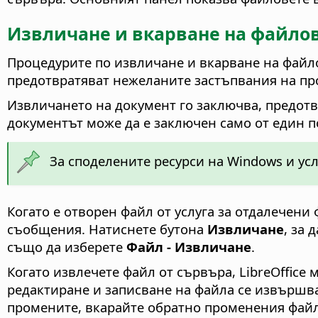
Извличане и вкарване на файло
Процедурите по извличане и вкарване на файлов
предотвратяват нежеланите застъпвания на пр
Извличането на документ го заключва, предотв
документът може да е заключен само от един п
За споделените ресурси на Windows и ус
Когато е отворен файл от услуга за отдалечени 
съобщения. Натиснете бутона
Извличане
, за
също да изберете
Файл - Извличане
.
Когато извлечете файл от сървъра, LibreOffice
редактиране и записване на файла се извършва
промените, вкарайте обратно променения файл