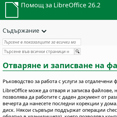
Помощ за LibreOffice 26.2
Съдържание
Отваряне и записване на ф
Ръководство за работа с услуги за отдалечени 
LibreOffice може да отваря и записва файлове
позволява да работите с даден документ от ра
вечерта да нанесете последни корекции у дома
диск. Някои сървъри поддържат операции check 
обратно в хранилището), което позволява конт