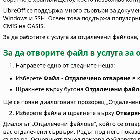
LibreOffice поддържа много сървъри за докуме
Windows и SSH. Освен това поддържа популярни
CMIS на OASIS.
За да работите с услуга за отдалечени файлове,
За да отворите файл в услуга за
Направете едно от следните неща:
Изберете
Файл - Отдалечено отваряне
в к
Щракнете върху бутона
Отдалечени файл
Ще се появи диалоговият прозорец „Отдалечен
Изберете файла и щракнете върху
Отваря
Диалогът „Отдалечени файлове“, който се отвар
вас отдалечени сървъри. Редът под него показв
сървъра. Основният панел показва файловете в