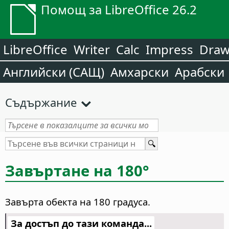
Помощ за LibreOffice 26.2
LibreOffice
Writer
Calc
Impress
Dra
Английски (САЩ)
Амхарски
Арабски
Съдържание
Завъртане на 180°
Завърта обекта на 180 градуса.
За достъп до тази команда...