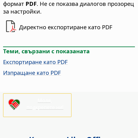
формат
PDF
. Не се показва диалогов прозорец
за настройки.
Директно експортиране като PDF
Теми, свързани с показаната
Експортиране като PDF
Изпращане като PDF
Моля,
подкрепете ни!