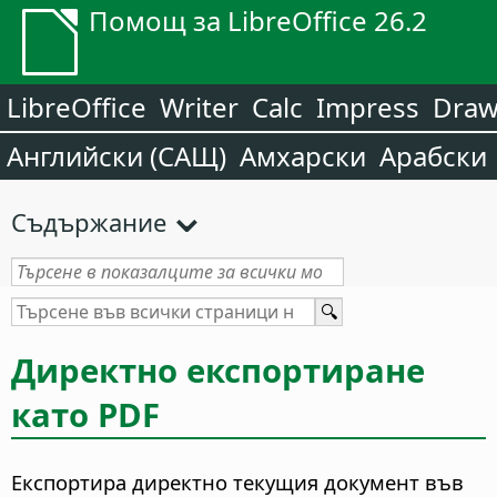
Помощ за LibreOffice 26.2
LibreOffice
Writer
Calc
Impress
Dra
Английски (САЩ)
Амхарски
Арабски
Съдържание
Директно експортиране
като PDF
Експортира директно текущия документ във