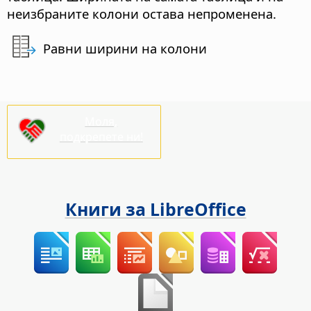
неизбраните колони остава непроменена.
Равни ширини на колони
Моля,
подкрепете ни!
Книги за LibreOffice