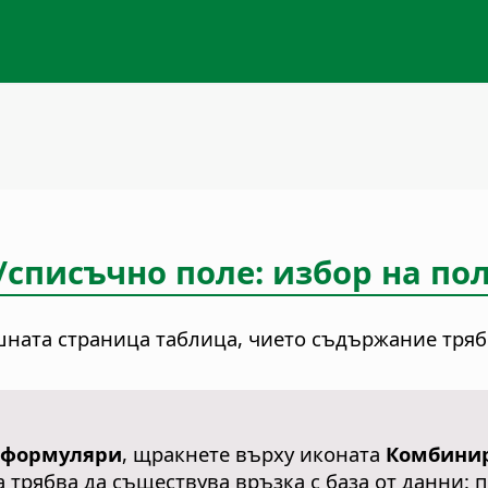
писъчно поле: избор на по
шната страница таблица, чието съдържание тряб
 формуляри
, щракнете върху иконата
Комбинир
 трябва да съществува връзка с база от данни: 