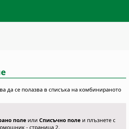
ле
ва да се полазва в списъка на комбинираното
ано поле
или
Списъчно поле
и плъзнете с
помощник - страница 2.