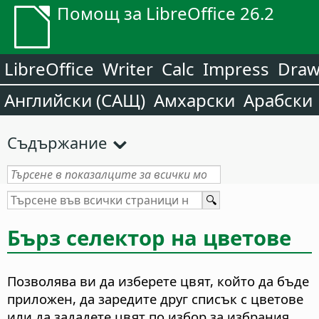
Помощ за LibreOffice 26.2
LibreOffice
Writer
Calc
Impress
Dra
Английски (САЩ)
Амхарски
Арабски
Съдържание
Бърз селектор на цветове
Позволява ви да изберете цвят, който да бъде
приложен, да заредите друг списък с цветове
или да зададете цвят по избор за избрания