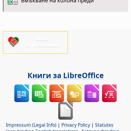
Вмъкване на колона преди
Моля,
подкрепете ни!
Книги за LibreOffice
Impressum (Legal Info)
|
Privacy Policy
|
Statutes