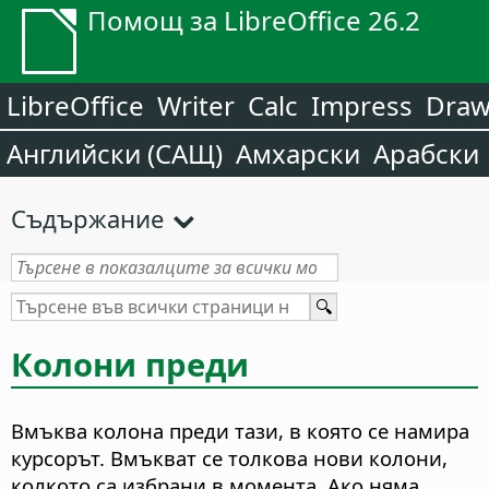
Помощ за LibreOffice 26.2
LibreOffice
Writer
Calc
Impress
Dra
Английски (САЩ)
Амхарски
Арабски
Съдържание
Колони преди
Вмъква колона преди тази, в която се намира
курсорът. Вмъкват се толкова нови колони,
колкото са избрани в момента. Ако няма