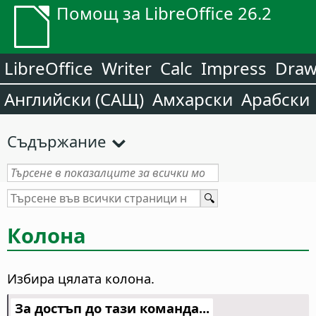
Помощ за LibreOffice 26.2
LibreOffice
Writer
Calc
Impress
Dra
Английски (САЩ)
Амхарски
Арабски
Съдържание
Колона
Избира цялата колона.
За достъп до тази команда...