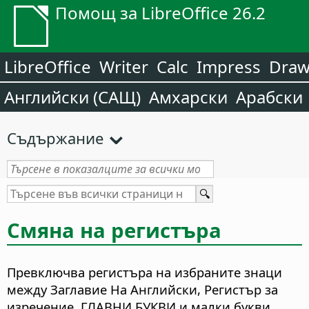
Помощ за LibreOffice 26.2
LibreOffice
Writer
Calc
Impress
Dra
Английски (САЩ)
Амхарски
Арабски
Съдържание
Смяна на регистъра
Превключва регистъра на избраните знаци
между Заглавие На Английски, Регистър за
изречение, ГЛАВНИ БУКВИ и малки букви.