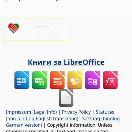
Моля,
подкрепете ни!
Книги за LibreOffice
Impressum (Legal Info)
|
Privacy Policy
|
Statutes
(non-binding English translation)
-
Satzung (binding
German version)
| Copyright information: Unless
otherwise specified, all text and images on this