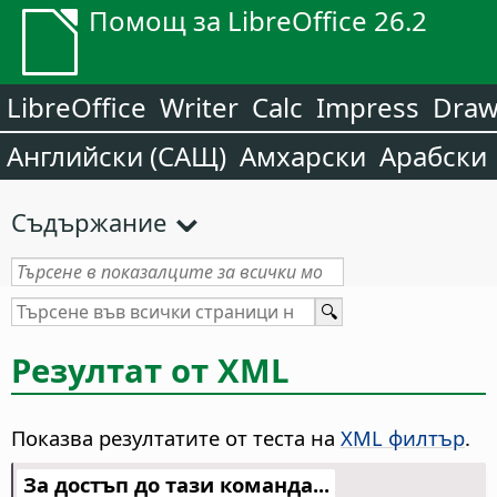
Помощ за LibreOffice 26.2
LibreOffice
Writer
Calc
Impress
Dra
Английски (САЩ)
Амхарски
Арабски
Съдържание
Резултат от XML
Показва резултатите от теста на
XML филтър
.
За достъп до тази команда...