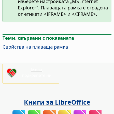
изберете настройката „MS Internet
Explorer“. Плаващата рамка е оградена
от етикети <IFRAME> и </IFRAME>.
Теми, свързани с показаната
Свойства на плаваща рамка
Моля,
подкрепете ни!
Книги за LibreOffice