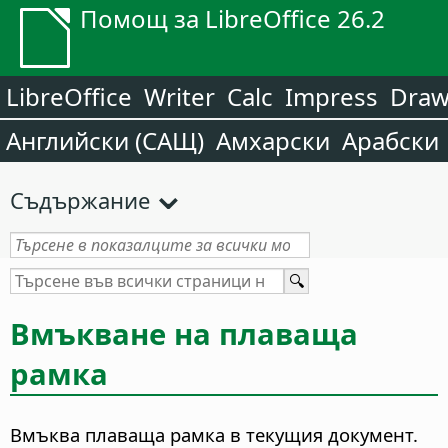
Помощ за LibreOffice 26.2
LibreOffice
Writer
Calc
Impress
Dra
Английски (САЩ)
Амхарски
Арабски
Съдържание
Вмъкване на плаваща
рамка
Вмъква плаваща рамка в текущия документ.