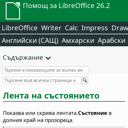
Помощ за LibreOffice 26.2
LibreOffice
Writer
Calc
Impress
Dra
Английски (САЩ)
Амхарски
Арабски
Съдържание
Лента на състоянието
Показва или скрива лентата
Състояние
в
долния край на прозореца.