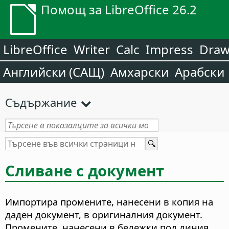
Помощ за LibreOffice 26.2
LibreOffice
Writer
Calc
Impress
Dra
Английски (САЩ)
Амхарски
Арабски
Съдържание
Сливане с документ
Импортира промените, нанесени в копия на
даден документ, в оригиналния документ.
Промените, нанесени в бележки под линия,