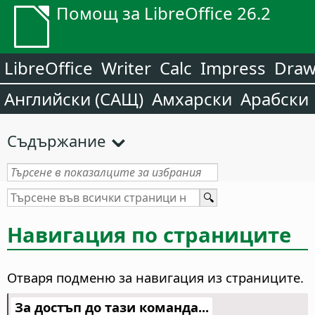
Помощ за LibreOffice 26.2
LibreOffice
Writer
Calc
Impress
Dra
Английски (САЩ)
Амхарски
Арабски
Съдържание
Навигация по страниците
Отваря подменю за навигация из страниците.
За достъп до тази команда...