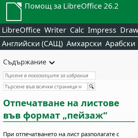
Помощ за LibreOffice 26.2
LibreOffice
Writer
Calc
Impress
Dra
Английски (САЩ)
Амхарски
Арабски
Съдържание
Отпечатване на листове
във формат „пейзаж“
При отпечатването на лист разполагате с