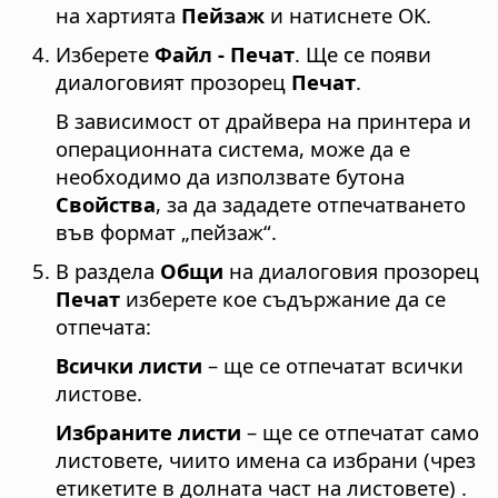
на хартията
Пейзаж
и натиснете OK.
Изберете
Файл - Печат
. Ще се появи
диалоговият прозорец
Печат
.
В зависимост от драйвера на принтера и
операционната система, може да е
необходимо да използвате бутона
Свойства
, за да зададете отпечатването
във формат „пейзаж“.
В раздела
Общи
на диалоговия прозорец
Печат
изберете кое съдържание да се
отпечата:
Всички листи
– ще се отпечатат всички
листове.
Избраните листи
– ще се отпечатат само
листовете, чиито имена са избрани (чрез
етикетите в долната част на листовете) .