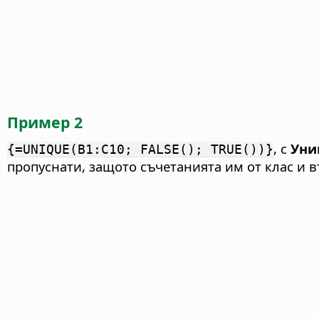
Пример 2
, с
Уни
{=UNIQUE(B1:C10; FALSE(); TRUE())}
пропуснати, защото съчетанията им от клас и в