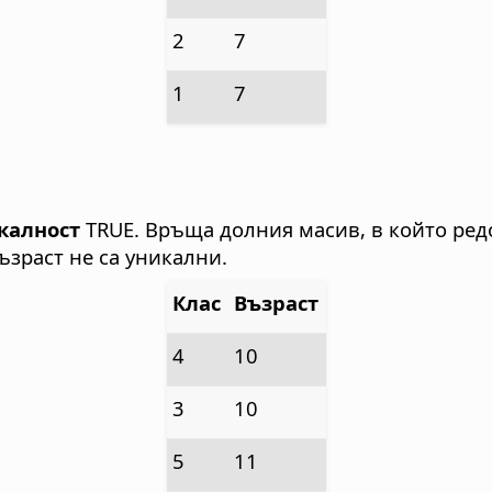
2
7
1
7
калност
TRUE. Връща долния масив, в който редо
ъзраст не са уникални.
Клас
Възраст
4
10
3
10
5
11