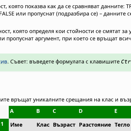
ст, която показва как да се сравняват данните: 
FALSE или пропуснат (подразбира се) – данните 
ност, която определя кои стойности се смятат за
ли пропуснат аргумент, при което се връщат вси
сив
. Съвет: въведете формулата с клавишите
Ctr
рите връщат уникалните срещания на клас и възр
A
B
C
D
E
1
Име
Клас
Възраст
Разстояние
Тегло