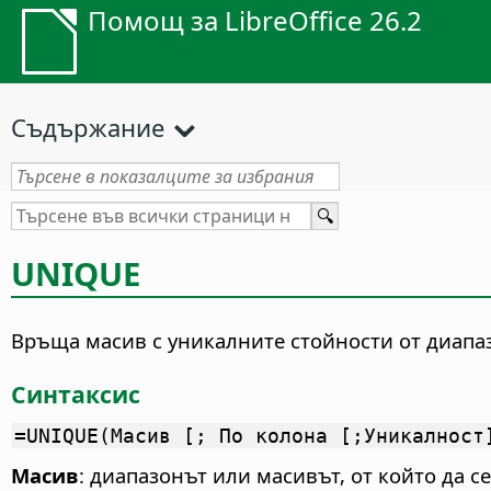
Помощ за LibreOffice 26.2
Съдържание
UNIQUE
Връща масив с уникалните стойности от диапаз
Синтаксис
=UNIQUE(Масив [; По колона [;Уникалност
Масив
: диапазонът или масивът, от който да с