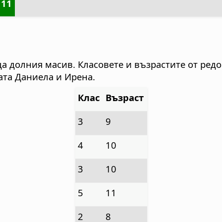
11
 долния масив. Класовете и възрастите от редо
ата Даниела и Ирена.
Клас
Възраст
3
9
4
10
3
10
5
11
2
8