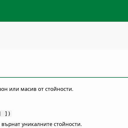
он или масив от стойности.
] ])
е върнат уникалните стойности.