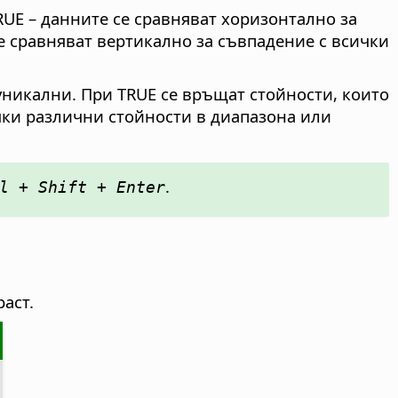
TRUE – данните се сравняват хоризонтално за
се сравняват вертикално за съвпадение с всички
 уникални. При TRUE се връщат стойности, които
чки различни стойности в диапазона или
.
l + Shift + Enter
аст.