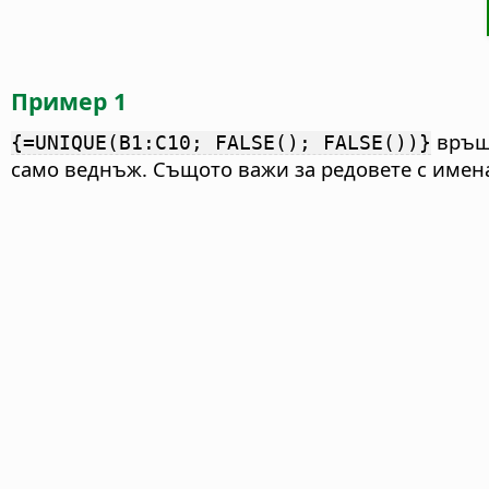
Пример 1
връща
{=UNIQUE(B1:C10; FALSE(); FALSE())}
само веднъж. Същото важи за редовете с имен