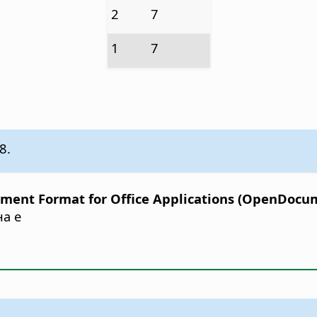
2
7
1
7
8.
ent Format for Office Applications (OpenDocume
на е