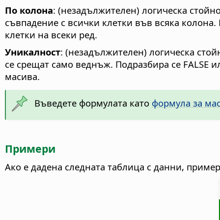
По колона
: (незадължителен) логическа стойно
съвпадение с всички клетки във всяка колона. 
клетки на всеки ред.
Уникалност
: (незадължителен) логическа стой
се срещат само веднъж. Подразбира се FALSE и
масива.
Въведете формулата като
формула за ма
Примери
Ако е дадена следната таблица с данни, приме