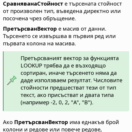
СравняванаСтойност
е търсената стойност
от произволен тип, въведена директно или
посочена чрез обръщение.
ПретърсванВектор
е масив от данни.
Търсенето се извършва в първия ред или
първата колона на масива.
Претърсваният вектор за функцията
LOOKUP трябва да е възходящо
сортиран, иначе търсенето няма да
даде използваем резултат. Числовите
стойности предшестват тези от тип
текст, ако присъстват и двата типа
(например -2, 0, 2, "A", "B").
Ако
ПретърсванВектор
има еднакъв брой
колони и редове или повече редове,