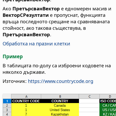
Ако
ПретърсванВектор
е едномерен масив и
ВекторСРезултати
е пропуснат, функцията
връща последното срещане на сравняваната
стойност, ако такова съществува, в
ПретърсванВектор
.
Обработка на празни клетки
Пример
В таблицата по-долу са изброени кодовете на
няколко държави.
Източник:
https://www.countrycode.org