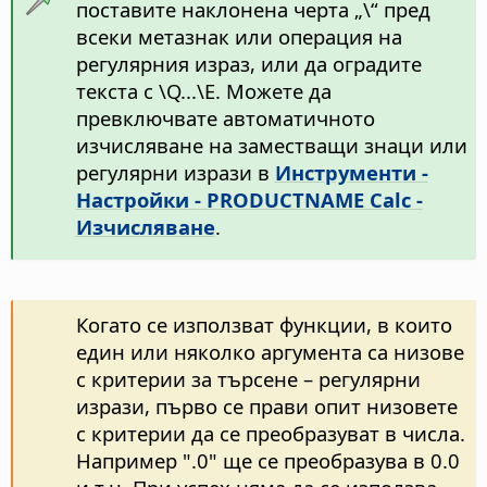
поставите наклонена черта „\“ пред
всеки метазнак или операция на
регулярния израз, или да оградите
текста с \Q...\E. Можете да
превключвате автоматичното
изчисляване на заместващи знаци или
регулярни изрази в
Инструменти -
Настройки
- PRODUCTNAME Calc -
Изчисляване
.
Когато се използват функции, в които
един или няколко аргумента са низове
с критерии за търсене – регулярни
изрази, първо се прави опит низовете
с критерии да се преобразуват в числа.
Например ".0" ще се преобразува в 0.0