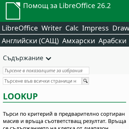
Помощ за LibreOffice 26.2
LibreOffice
Writer
Calc
Impress
Dra
Английски (САЩ)
Амхарски
Арабски
Съдържание
LOOKUP
Търси по критерий в предварително сортиран
масив и връща съответстващ резултат. Връща
се съдържанието на клетка от диапазон,