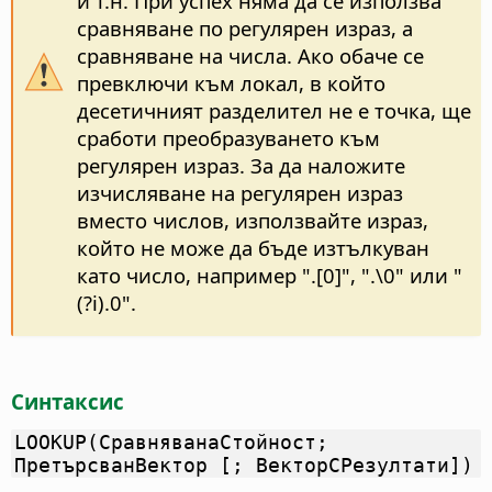
и т.н. При успех няма да се използва
сравняване по регулярен израз, а
сравняване на числа. Ако обаче се
превключи към локал, в който
десетичният разделител не е точка, ще
сработи преобразуването към
регулярен израз. За да наложите
изчисляване на регулярен израз
вместо числов, използвайте израз,
който не може да бъде изтълкуван
като число, например ".[0]", ".\0" или "
(?i).0".
Синтаксис
LOOKUP(СравняванаСтойност;
ПретърсванВектор [; ВекторСРезултати])