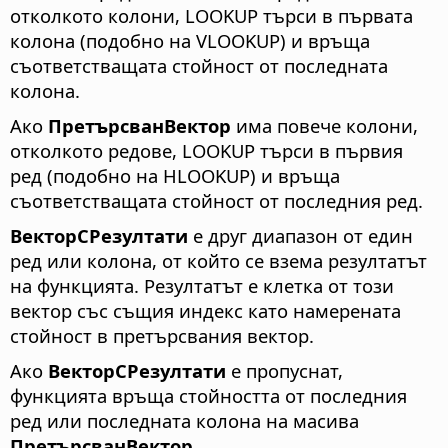
отколкото колони, LOOKUP търси в първата
колона (подобно на VLOOKUP) и връща
съответстващата стойност от последната
колона.
Ако
ПретърсванВектор
има повече колони,
отколкото редове, LOOKUP търси в първия
ред (подобно на HLOOKUP) и връща
съответстващата стойност от последния ред.
ВекторСРезултати
е друг диапазон от един
ред или колона, от който се взема резултатът
на функцията. Резултатът е клетка от този
вектор със същия индекс като намерената
стойност в претърсвания вектор.
Ако
ВекторСРезултати
е пропуснат,
функцията връща стойността от последния
ред или последната колона на масива
ПретърсванВектор
.