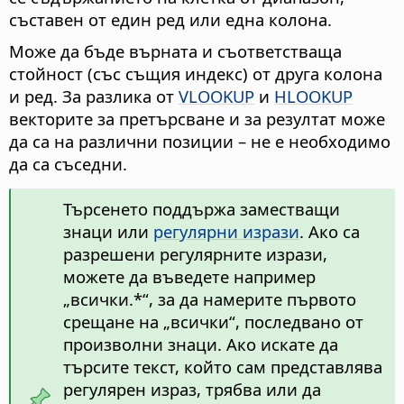
съставен от един ред или една колона.
Може да бъде върната и съответстваща
стойност (със същия индекс) от друга колона
и ред. За разлика от
VLOOKUP
и
HLOOKUP
векторите за претърсване и за резултат може
да са на различни позиции – не е необходимо
да са съседни.
Търсенето поддържа заместващи
знаци или
регулярни изрази
. Ако са
разрешени регулярните изрази,
можете да въведете например
„всички.*“, за да намерите първото
срещане на „всички“, последвано от
произволни знаци. Ако искате да
търсите текст, който сам представлява
регулярен израз, трябва или да