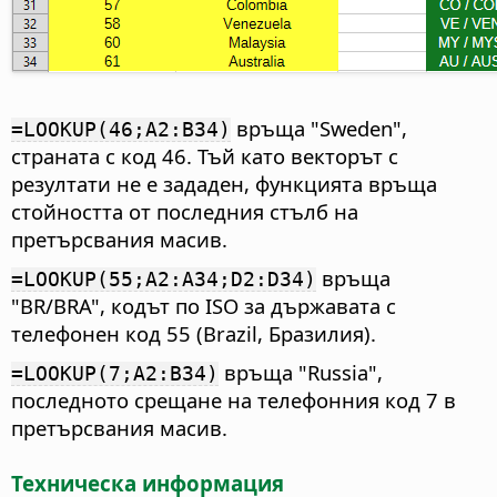
връща "Sweden",
=LOOKUP(46;A2:B34)
страната с код 46. Тъй като векторът с
резултати не е зададен, функцията връща
стойността от последния стълб на
претърсвания масив.
връща
=LOOKUP(55;A2:A34;D2:D34)
"BR/BRA", кодът по ISO за държавата с
телефонен код 55 (Brazil, Бразилия).
връща "Russia",
=LOOKUP(7;A2:B34)
последното срещане на телефонния код 7 в
претърсвания масив.
Техническа информация