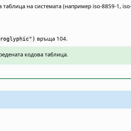
а таблица на системата (например iso-8859-1, is
връща 104.
roglyphic")
аредената кодова таблица.