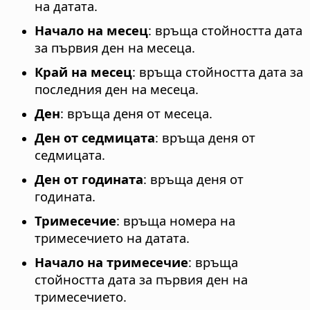
на датата.
Начало на месец
: връща стойността дата
за първия ден на месеца.
Край на месец
: връща стойността дата за
последния ден на месеца.
Ден
: връща деня от месеца.
Ден от седмицата
: връща деня от
седмицата.
Ден от годината
: връща деня от
годината.
Тримесечие
: връща номера на
тримесечието на датата.
Начало на тримесечие
: връща
стойността дата за първия ден на
тримесечието.