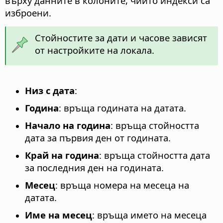
върху данните в колоните, чиито индекси са
изброени.
Стойностите за дати и часове зависят
от настройките на локала.
Низ с дата
:
Година
: връща годината на датата.
Начало на година
: връща стойността
дата за първия ден от годината.
Край на година
: връща стойността дата
за последния ден на годината.
Месец
: връща номера на месеца на
датата.
Име на месец
: връща името на месеца