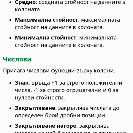
Средно
: средната стойност на данните в
колоната.
Максимална стойност
: максималната
стойност на данните в колоната.
Минимална стойност
: минималната
стойност на данните в колоната.
Числови
Прилага числови функции върху колони.
Знак
: връща +1 за строго положителни
числа, -1 за строго отрицателни и 0 за
нулеви стойности.
Закръгляване
: закръглява числата до
определен брой дробни позиции.
Закръгляване нагоре
: закръглява
числата до най-близкото по-голямо цяло