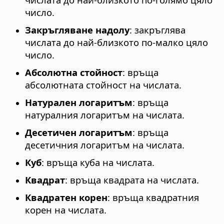
число.
Закръгляване надолу
: закръглява
числата до най-близкото по-малко цяло
число.
Абсолютна стойност
: връща
абсолютната стойност на числата.
Натурален логаритъм
: връща
натуралния логаритъм на числата.
Десетичен логаритъм
: връща
десетичния логаритъм на числата.
Куб
: връща куба на числата.
Квадрат
: връща квадрата на числата.
Квадратен корен
: връща квадратния
корен на числата.