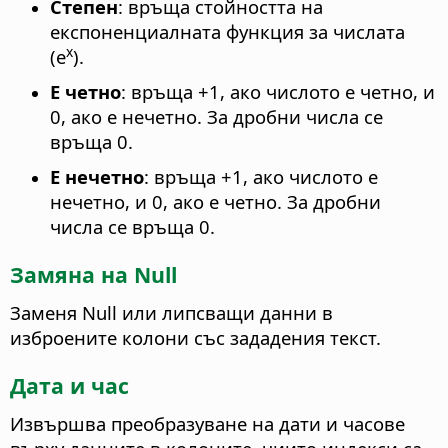
Степен
: връща стойността на
експоненциалната функция за числата
x
(e
).
Е четно
: връща +1, ако числото е четно, и
0, ако е нечетно. За дробни числа се
връща 0.
Е нечетно
: връща +1, ако числото е
нечетно, и 0, ако е четно. За дробни
числа се връща 0.
Замяна на Null
Заменя Null или липсващи данни в
изброените колони със зададения текст.
Дата и час
Извършва преобразуване на дати и часове