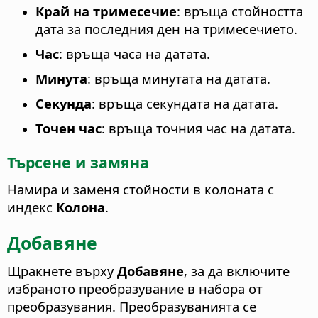
Край на тримесечие
: връща стойността
дата за последния ден на тримесечието.
Час
: връща часа на датата.
Минута
: връща минутата на датата.
Секунда
: връща секундата на датата.
Точен час
: връща точния час на датата.
Търсене и замяна
Намира и заменя стойности в колоната с
индекс
Колона
.
Добавяне
Щракнете върху
Добавяне
, за да включите
избраното преобразувание в набора от
преобразувания. Преобразуванията се