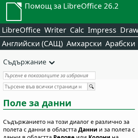
Помощ за LibreOffice 26.2
LibreOffice
Writer
Calc
Impress
Dra
Английски (САЩ)
Амхарски
Арабски
Съдържание
Поле за данни
Съдържанието на този диалог е различно за
полета с данни в областта
Данни
и за полета с
данни в областта
Редове
или
Колони
на