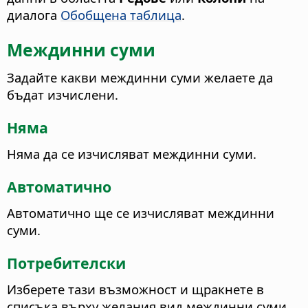
диалога
Обобщена таблица
.
Междинни суми
Задайте какви междинни суми желаете да
бъдат изчислени.
Няма
Няма да се изчисляват междинни суми.
Автоматично
Автоматично ще се изчисляват междинни
суми.
Потребителски
Изберете тази възможност и щракнете в
списъка върху желания вид междинни суми,