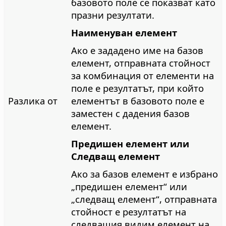
базовото поле се показват като
празни резултати.
Наименуван елемент
Ако е зададено име на базов
елемент, отправната стойност
за комбинация от елементи на
поле е резултатът, при който
Разлика от
елементът в базовото поле е
заместен с дадения базов
елемент.
Предишен елемент или
Следващ елемент
Ако за базов елемент е избрано
„предишен елемент“ или
„следващ елемент“, отправната
стойност е резултатът на
следващия видим елемент на