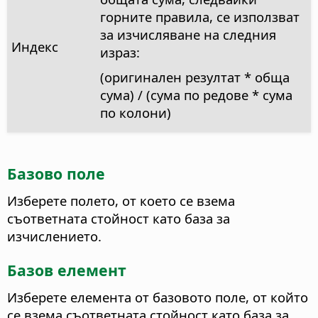
горните правила, се използват
за изчисляване на следния
Индекс
израз:
(оригинален резултат * обща
сума) / (сума по редове * сума
по колони)
Базово поле
Изберете полето, от което се взема
съответната стойност като база за
изчислението.
Базов елемент
Изберете елемента от базовото поле, от който
се взема съответната стойност като база за