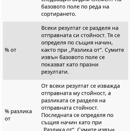
базовото поле по реда на
сортирането.
Всеки резултат се разделя на
отправната си стойност. Тя се
определя по същия начин,
% от
както при „Разлика от“. Сумите
извън базовото поле се
показват като празни
резултати.
От всеки резултат се изважда
отправната му стойност, а
разликата се разделя на
отправната стойност.
% разлика
Последната се определя по
от
същия начин като при
„Разлика от“. Сумите извън