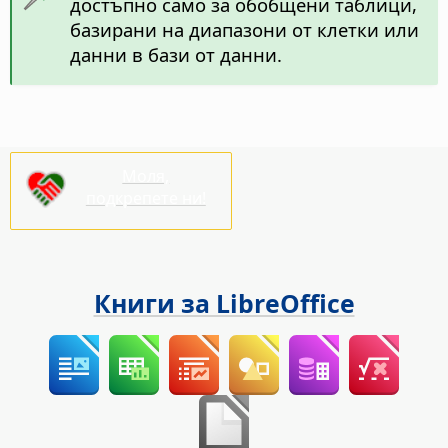
достъпно само за обобщени таблици,
базирани на диапазони от клетки или
данни в бази от данни.
Моля,
подкрепете ни!
Книги за LibreOffice