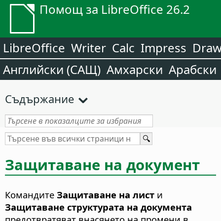
Помощ за LibreOffice 26.2
LibreOffice
Writer
Calc
Impress
Dra
Английски (САЩ)
Амхарски
Арабски
Съдържание
Защитаване на документ
Командите
Защитаване на лист
и
Защитаване структурата на документа
предотвратяват внасянето на промени в