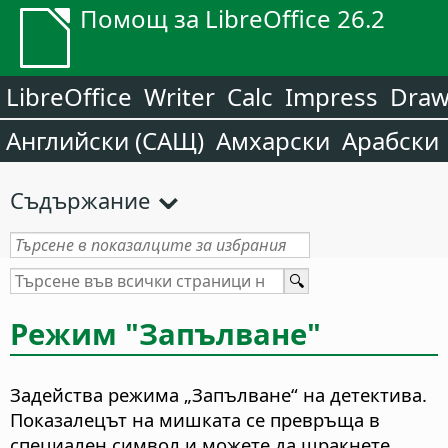
Помощ за LibreOffice 26.2
LibreOffice
Writer
Calc
Impress
Dra
Английски (САЩ)
Амхарски
Арабски
Съдържание
Режим "Запълване"
Задейства режима „Запълване“ на детектива.
Показалецът на мишката се превръща в
специален символ и можете да щракнете