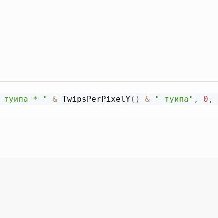
 туипа * "
&
 TwipsPerPixelY
(
)
&
" туипа"
,
0
,