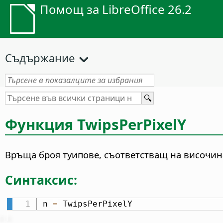
Помощ за LibreOffice 26.2
Съдържание
Функция TwipsPerPixelY
Връща броя туипове, съответстващ на височина
Синтаксис:
n 
=
 TwipsPerPixelY