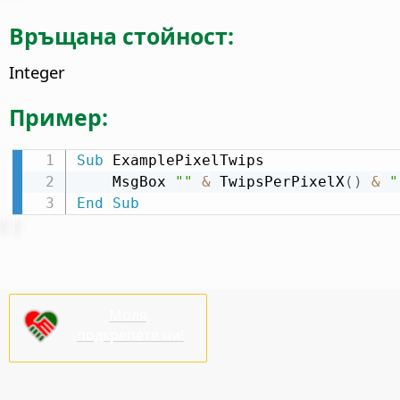
Връщана стойност:
Integer
Пример:
Sub
 ExamplePixelTwips

    MsgBox 
""
&
 TwipsPerPixelX
(
)
&
"
End
Sub
Моля,
подкрепете ни!