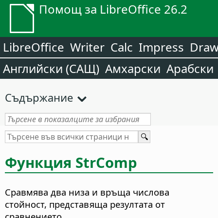
Помощ за LibreOffice 26.2
LibreOffice
Writer
Calc
Impress
Dra
Английски (САЩ)
Амхарски
Арабски
Съдържание
Функция StrComp
Сравмява два низа и връща числова
стойност, представяща резултата от
сравнението.