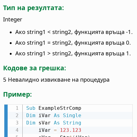
Тип на резултата:
Integer
Ако string1 < string2, функцията връща -1.
Ако string1 = string2, функцията връща 0.
Ако string1 > string2, функцията връща 1.
Кодове за грешка:
5 Невалидно извикване на процедура
Пример:
Sub
Dim
 iVar 
As
Single
Dim
 sVar 
As
String
    iVar 
=
123.123