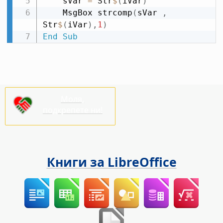
    sVar 
=
 Str
$
(
iVar
)
    MsgBox strcomp
(
sVar 
,
Str
$
(
iVar
)
,
1
)
End
Sub
Моля,
подкрепете ни!
Книги за LibreOffice