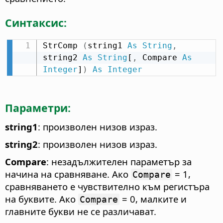
Синтаксис:
StrComp 
(
string1 
As
String
,
string2 
As
String
[
,
 Compare 
As
Integer
]
)
As
Integer
Параметри:
string1
: произволен низов израз.
string2
: произволен низов израз.
Compare
: незадължителен параметър за
начина на сравняване. Ако
= 1,
Compare
сравняването е чувствително към регистъра
на буквите. Ако
= 0, малките и
Compare
главните букви не се различават.