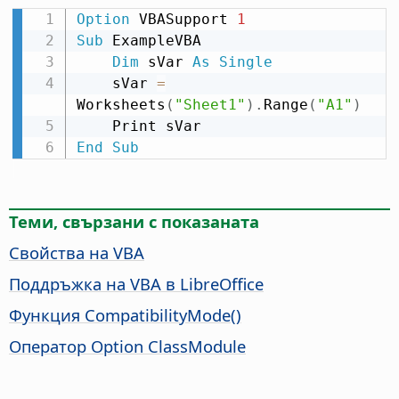
Option
 VBASupport 
1
Sub
 ExampleVBA

Dim
 sVar 
As
Single
    sVar 
=
Worksheets
(
"Sheet1"
)
.
Range
(
"A1"
)
End
Sub
Теми, свързани с показаната
Свойства на VBA
Поддръжка на VBA в LibreOffice
Функция CompatibilityMode()
Оператор Option ClassModule