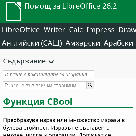
Помощ за LibreOffice 26.2
LibreOffice
Writer
Calc
Impress
Dra
Английски (САЩ)
Амхарски
Арабски
Съдържание
Функция CBool
Преобразува израз или множество изрази в
булева стойност. Изразът е съставен от
низове, числа и операции. Допускат се