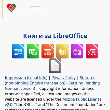
Моля,
подкрепете ни!
Книги за LibreOffice
Impressum (Legal Info)
|
Privacy Policy
|
Statutes
(non-binding English translation)
-
Satzung (binding
German version)
| Copyright information: Unless
otherwise specified, all text and images on this
website are licensed under the
Mozilla Public License
v2.0
. “LibreOffice” and “The Document Foundation” are
registered trademarks of their corresponding