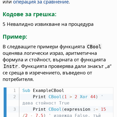
или
операция за сравнение
.
Кодове за грешка:
5 Невалидно извикване на процедура
Пример:
В следващите примери функцията
CBool
оценява логически израз, аритметична
формула и стойност, върната от функцията
. Функцията проверява дали знакът „a“
Instr
се среща в изречението, въведено от
потребителя.
Sub
 ExampleCBool

    Print 
CBool
(
1
>
2
Xor
44
)
' 
дава стойност True
    Print 
CBool
(
expression 
:
=
15
/
2
-
7.5
)
' извежда False, тъй 