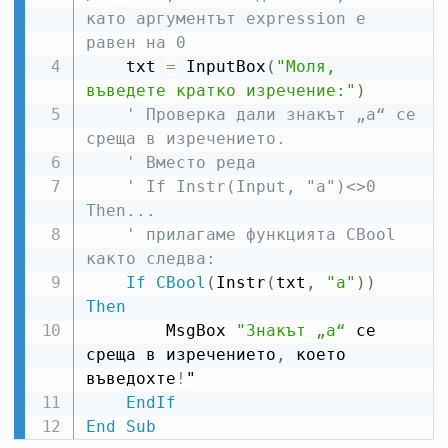
като аргументът expression е 
равен на 0
    txt 
=
 InputBox
(
"Моля, 
въведете кратко изречение:"
)
' Проверка дали знакът „a“ се 
среща в изречението.
' Вместо реда
' If Instr(Input, "a")<>0 
Then...
' прилагаме функцията CBool 
както следва:
If
CBool
(
Instr
(
txt
,
"a"
)
)
Then
        MsgBox 
"Знакът „a“
 се 
среща в изречението
,
 което 
въведохте
!
"

EndIf
End
Sub