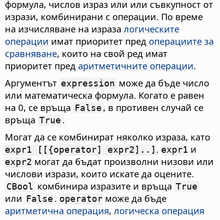
формула, числов израз или или съвкупност от
изрази, комбинирани с операции. По време
на изчисляване на израза
логическите
операции
имат приоритет пред
операциите за
сравняване
, които на свой ред имат
приоритет пред
аритметичните операции
.
Аргументът
може да бъде число
expression
или математическа формула. Когато е равен
на 0, се връща
, в противен случай се
False
връща
.
True
Могат да се комбинират няколко израза, като
.
и
expr1 [[{operator] expr2]..]
expr1
могат да бъдат произволни низови или
expr2
числови изрази, които искате да оцените.
комбинира изразите и връща
CBool
True
или
.
може да бъде
False
operator
аритметична операция
,
логическа операция