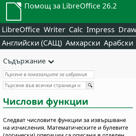
Помощ за LibreOffice 26.2
LibreOffice
Writer
Calc
Impress
Dra
Английски (САЩ)
Амхарски
Арабски
Съдържание
Числови функции
Следват числовите функции за извършване
на изчисления. Математическите и булевите
(логически) операции са описани в отделен