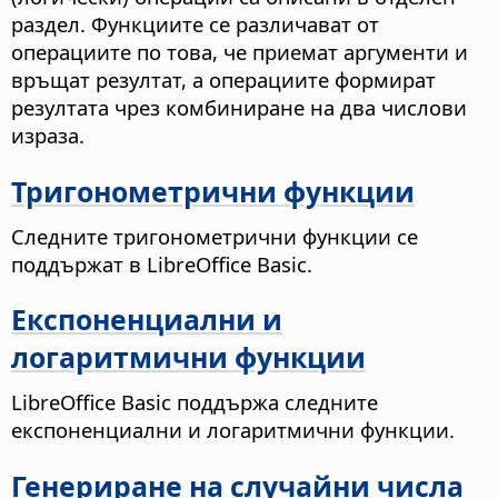
раздел. Функциите се различават от
операциите по това, че приемат аргументи и
връщат резултат, а операциите формират
резултата чрез комбиниране на два числови
израза.
Тригонометрични функции
Следните тригонометрични функции се
поддържат в LibreOffice Basic.
Експоненциални и
логаритмични функции
LibreOffice Basic поддържа следните
експоненциални и логаритмични функции.
Генериране на случайни числа