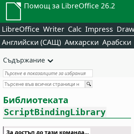
Помощ за LibreOffice 26.2
LibreOffice
Writer
Calc
Impress
Dra
Английски (САЩ)
Амхарски
Арабски
Съдържание
Библиотеката
ScriptBindingLibrary
За достъп до тази команда...