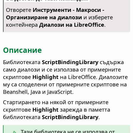
Отворете
Инструменти - Макроси -
Организиране на диалози
и изберете
контейнера
Диалози на LibreOffice
.
Описание
Библиотеката
ScriptBindingLibrary
съдържа
само диалози и се използва от примерните
скриптове
Highlight
на LibreOffice. Диалозите
му са споделени от примерните скриптове на
Beanshell, Java и JavaScript.
Стартирането на някой от примерните
скриптове
Highlight
зарежда в паметта
библиотеката
ScriptBindingLibrary
.
Тази библиотека не се използва от