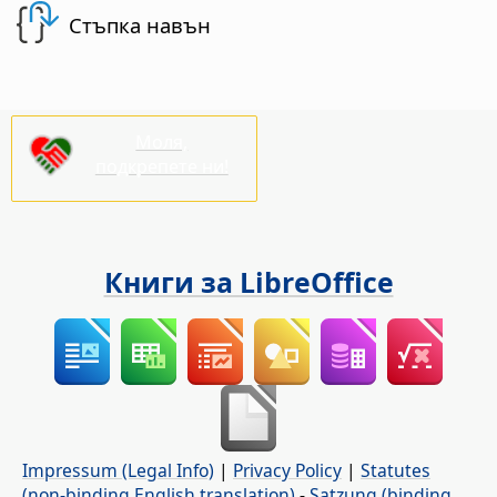
Стъпка навън
Моля,
подкрепете ни!
Книги за LibreOffice
Impressum (Legal Info)
|
Privacy Policy
|
Statutes
(non-binding English translation)
-
Satzung (binding